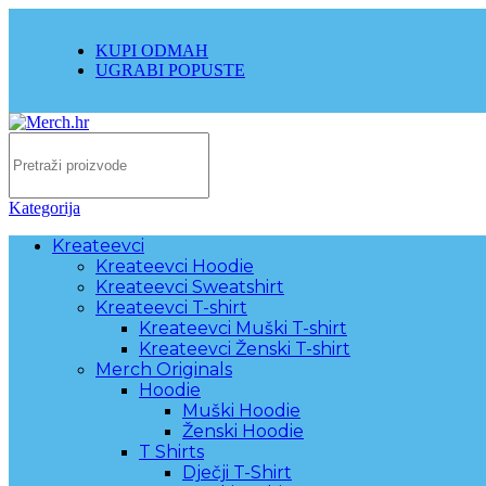
KUPI ODMAH
UGRABI POPUSTE
Kategorija
Kreateevci
Kreateevci Hoodie
Kreateevci Sweatshirt
Kreateevci T-shirt
Kreateevci Muški T-shirt
Kreateevci Ženski T-shirt
Merch Originals
Hoodie
Muški Hoodie
Ženski Hoodie
T Shirts
Dječji T-Shirt