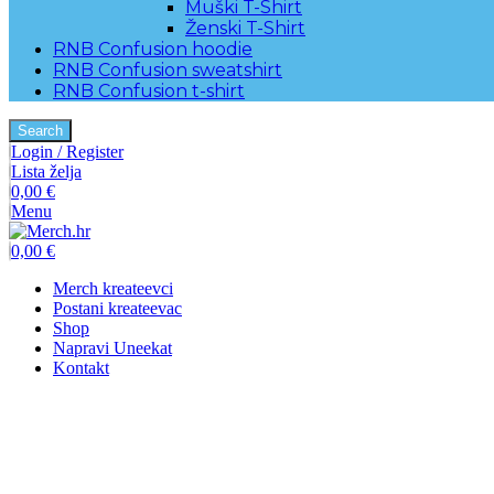
Muški T-Shirt
Ženski T-Shirt
RNB Confusion hoodie
RNB Confusion sweatshirt
RNB Confusion t-shirt
Search
Login / Register
Lista želja
0,00
€
Menu
0,00
€
Merch kreateevci
Postani kreateevac
Shop
Napravi Uneekat
Kontakt