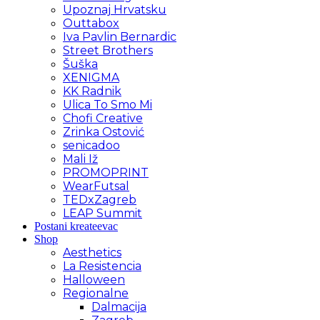
Upoznaj Hrvatsku
Outtabox
Iva Pavlin Bernardic
Street Brothers
Šuška
XENIGMA
KK Radnik
Ulica To Smo Mi
Chofi Creative
Zrinka Ostović
senicadoo
Mali Iž
PROMOPRINT
WearFutsal
TEDxZagreb
LEAP Summit
Postani kreateevac
Shop
Aesthetics
La Resistencia
Halloween
Regionalne
Dalmacija