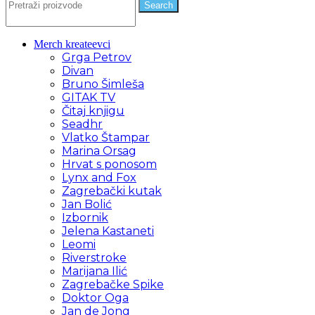
Search
Merch kreateevci
Grga Petrov
Divan
Bruno Šimleša
GITAK TV
Čitaj knjigu
Seadhr
Vlatko Štampar
Marina Orsag
Hrvat s ponosom
Lynx and Fox
Zagrebački kutak
Jan Bolić
Izbornik
Jelena Kastaneti
Leomi
Riverstroke
Marijana Ilić
Zagrebačke Spike
Doktor Oga
Jan de Jong