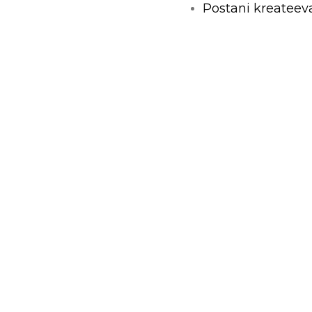
Postani kreateev
Napravi Uneekat
Merch vijesti
 – Zagreb