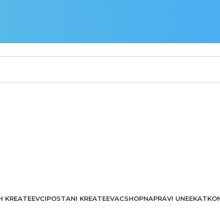
H KREATEEVCI
POSTANI KREATEEVAC
SHOP
NAPRAVI UNEEKAT
KO