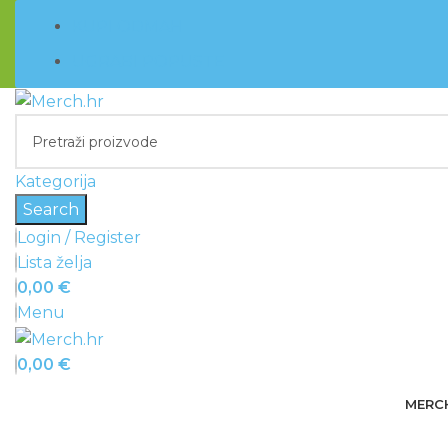
KUPI ODMAH
UGRABI POPUSTE
Kategorija
Search
Login / Register
Lista želja
0,00
€
Menu
0,00
€
MERC