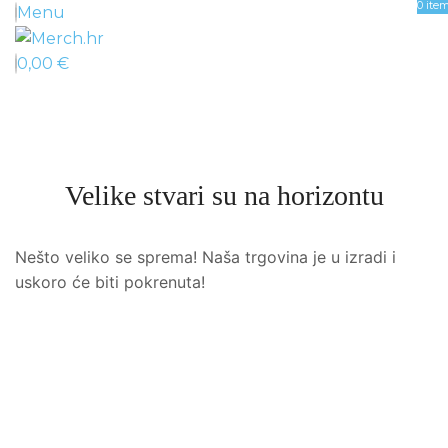
0
ite
Menu
0,00
€
Velike stvari su na horizontu
Nešto veliko se sprema! Naša trgovina je u izradi i
uskoro će biti pokrenuta!