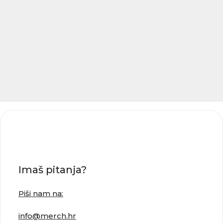
Imaš pitanja?
Piši nam na:
info@merch.hr