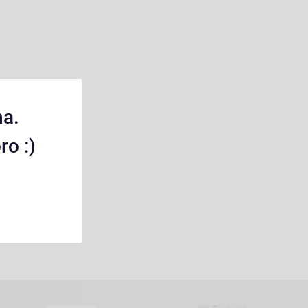
na.
ro :)