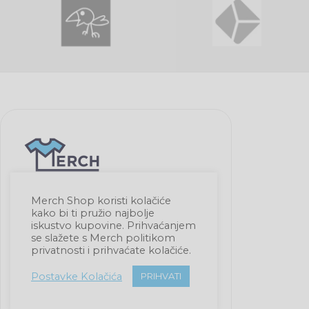
Merch Shop koristi kolačiće
Imaš pitanja?
kako bi ti pružio najbolje
iskustvo kupovine. Prihvaćanjem
se slažete s Merch politikom
Piši nam na:
privatnosti i prihvaćate kolačiće.
info@merch.hr
Postavke Kolačića
PRIHVATI