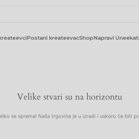
reateevci
Postani kreateevac
Shop
Napravi Uneekat
Velike stvari su na horizontu
liko se sprema! Naša trgovina je u izradi i uskoro će biti p