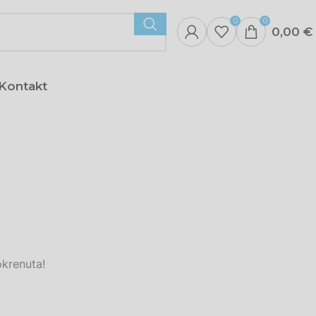
0
0
0,00
€
Kontakt
okrenuta!