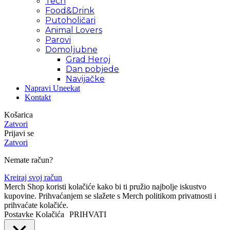
Tech
Food&Drink
Putoholičari
Animal Lovers
Parovi
Domoljubne
Grad Heroj
Dan pobjede
Navijačke
Napravi Uneekat
Kontakt
Košarica
Zatvori
Prijavi se
Zatvori
Nemate račun?
Kreiraj svoj račun
Merch Shop koristi kolačiće kako bi ti pružio najbolje iskustvo
kupovine. Prihvaćanjem se slažete s Merch politikom privatnosti i
prihvaćate kolačiće.
Postavke Kolačića
PRIHVATI