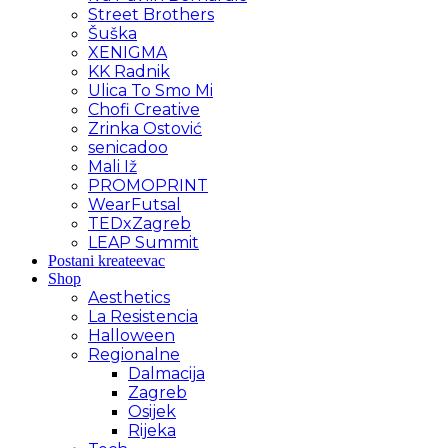
Street Brothers
Šuška
XENIGMA
KK Radnik
Ulica To Smo Mi
Chofi Creative
Zrinka Ostović
senicadoo
Mali Iž
PROMOPRINT
WearFutsal
TEDxZagreb
LEAP Summit
Postani kreateevac
Shop
Aesthetics
La Resistencia
Halloween
Regionalne
Dalmacija
Zagreb
Osijek
Rijeka