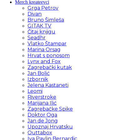
Merch kreateevci
Grga Petrov
Divan
Bruno Šimleša
GITAK TV
Čitaj knjigu
Seadhr
Vlatko Štampar
Marina Orsag
Hrvat s ponosom
Lynx and Fox
Zagrebački kutak
Jan Bolić
Izbornik
Jelena Kastaneti
Leomi
Riverstroke
Marijana Ilić
Zagrebačke Spike
Doktor Oga
Jan de Jong
Upoznaj Hrvatsku
Outtabox
Iva Pavlin Bernardic