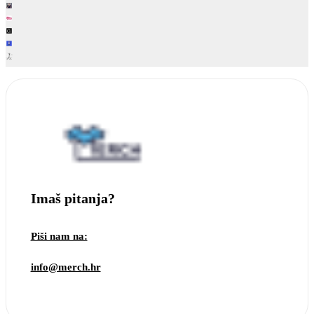
Imaš pitanja?
Piši nam na:
info@merch.hr