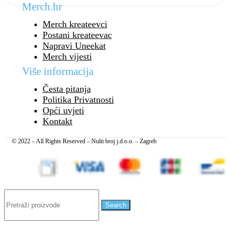
Merch.hr
Merch kreateevci
Postani kreateevac
Napravi Uneekat
Merch vijesti
Više informacija
Česta pitanja
Politika Privatnosti
Opći uvjeti
Kontakt
© 2022 – All Rights Reserved – Nulti broj j.d.o.o. – Zagreb
Search