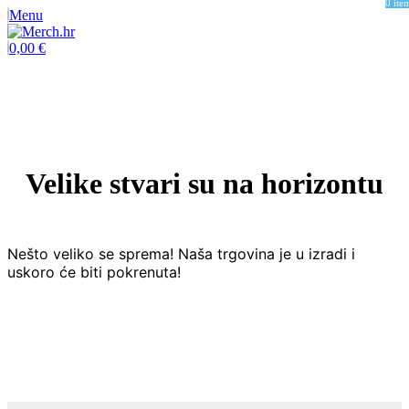
0
ite
Menu
0,00
€
Velike stvari su na horizontu
Nešto veliko se sprema! Naša trgovina je u izradi i
uskoro će biti pokrenuta!