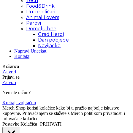
Tech
Food&Drink
Putoholičari
Animal Lovers
Parovi
Domoljubne
Grad Heroj
Dan pobjede
Navijačke
Napravi Uneekat
Kontakt
Košarica
Zatvori
Prijavi se
Zatvori
Nemate račun?
Kreiraj svoj račun
Merch Shop koristi kolačiće kako bi ti pružio najbolje iskustvo
kupovine. Prihvaćanjem se slažete s Merch politikom privatnosti i
prihvaćate kolačiće.
Postavke Kolačića
PRIHVATI