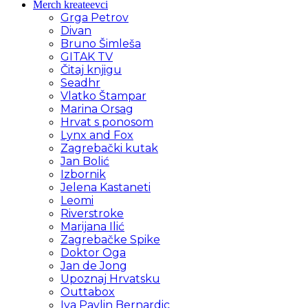
Merch kreateevci
Grga Petrov
Divan
Bruno Šimleša
GITAK TV
Čitaj knjigu
Seadhr
Vlatko Štampar
Marina Orsag
Hrvat s ponosom
Lynx and Fox
Zagrebački kutak
Jan Bolić
Izbornik
Jelena Kastaneti
Leomi
Riverstroke
Marijana Ilić
Zagrebačke Spike
Doktor Oga
Jan de Jong
Upoznaj Hrvatsku
Outtabox
Iva Pavlin Bernardic