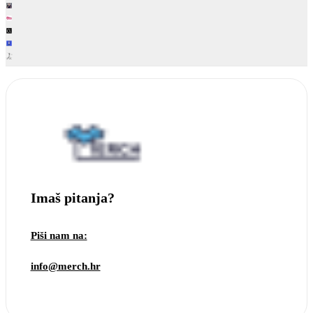
Imaš pitanja?
Piši nam na:
info@merch.hr