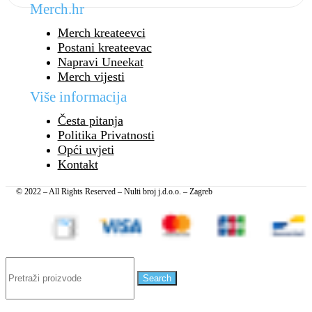
Merch.hr
Merch kreateevci
Postani kreateevac
Napravi Uneekat
Merch vijesti
Više informacija
Česta pitanja
Politika Privatnosti
Opći uvjeti
Kontakt
© 2022 – All Rights Reserved – Nulti broj j.d.o.o. – Zagreb
Search