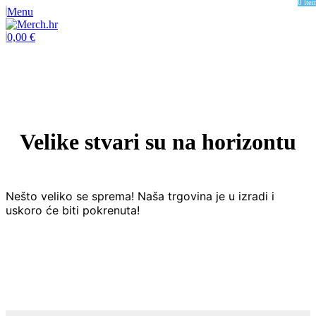
0
ite
Menu
0,00
€
Velike stvari su na horizontu
Nešto veliko se sprema! Naša trgovina je u izradi i
uskoro će biti pokrenuta!