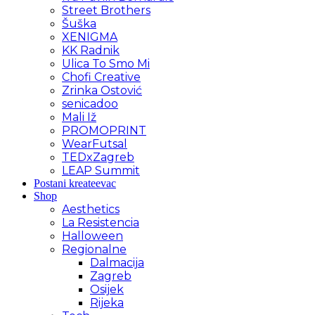
Street Brothers
Šuška
XENIGMA
KK Radnik
Ulica To Smo Mi
Chofi Creative
Zrinka Ostović
senicadoo
Mali Iž
PROMOPRINT
WearFutsal
TEDxZagreb
LEAP Summit
Postani kreateevac
Shop
Aesthetics
La Resistencia
Halloween
Regionalne
Dalmacija
Zagreb
Osijek
Rijeka