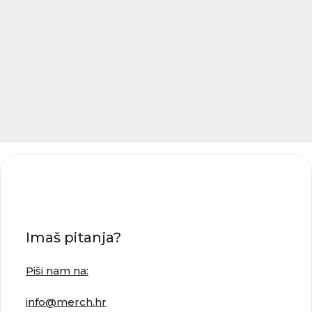
Imaš pitanja?
Piši nam na:
info@merch.hr