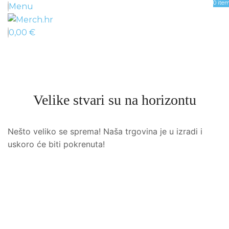
0
ite
Menu
0,00
€
Velike stvari su na horizontu
Nešto veliko se sprema! Naša trgovina je u izradi i
uskoro će biti pokrenuta!