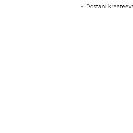
Postani kreateev
Napravi Uneekat
Merch vijesti
 – Zagreb