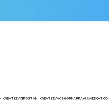
H KREATEEVCI
POSTANI KREATEEVAC
SHOP
NAPRAVI UNEEKAT
KO