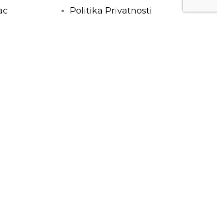
ac
Politika Privatnosti
Opći uvjeti
Kontakt